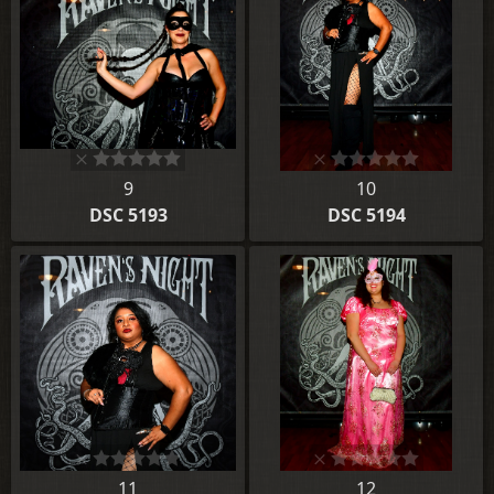
9
10
DSC 5193
DSC 5194
11
12